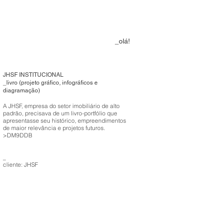
_olá!
JHSF INSTITUCIONAL
_livro (projeto gráfico, infográficos e
diagramação)
A JHSF, empresa do setor imobiliário de alto
padrão, precisava de um livro-portfólio que
apresentasse seu histórico, empreendimentos
de maior relevância e projetos futuros.
>DM9DDB
_
cliente: JHSF